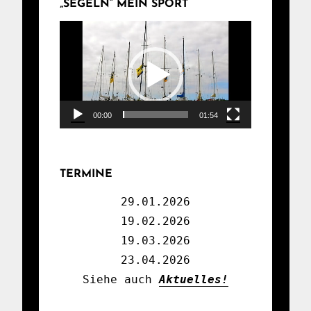
„SEGELN“ MEIN SPORT
Video-
Player
00:00
01:54
TERMINE
29.01.2026

19.02.2026

19.03.2026

23.04.2026

Siehe auch 
Aktuelles!