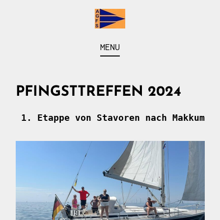
Skip
to
content
Arbeitsgemeinschaft der Fahrten- und Seesegler
AGFS
MENU
vom Baldeneysee
PFINGSTTREFFEN 2024
 1. Etappe von Stavoren nach Makkum. 