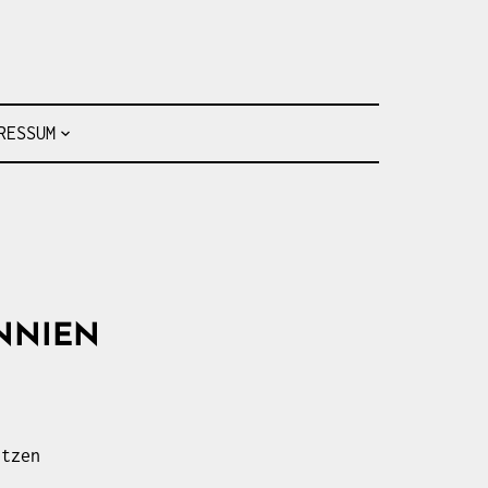
Fahrten- und Seesegler vom Baldeneysee
RESSUM
NIEN
:
etzen