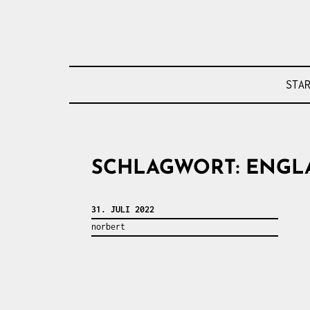
Skip
to
content
AGFS
STA
SCHLAGWORT:
ENGL
31. JULI 2022
norbert