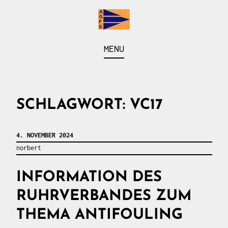
Skip
to
content
Arbeitsgemeinschaft der Fahrten- und Seesegler
AGFS
MENU
vom Baldeneysee
SCHLAGWORT:
VC17
4. NOVEMBER 2024
norbert
INFORMATION DES
RUHRVERBANDES ZUM
THEMA ANTIFOULING