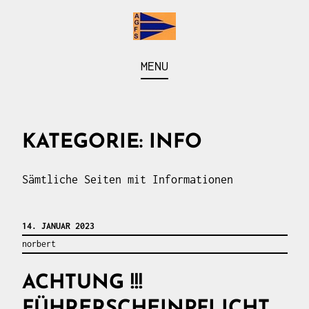
Skip
to
content
Arbeitsgemeinschaft der Fahrten- und Seesegler
AGFS
MENU
vom Baldeneysee
KATEGORIE:
INFO
Sämtliche Seiten mit Informationen
14. JANUAR 2023
norbert
ACHTUNG !!!
FÜHRERSCHEINPFLICHT