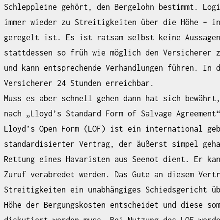
Schleppleine gehört, den Bergelohn bestimmt. Log
immer wieder zu Streitigkeiten über die Höhe – i
geregelt ist. Es ist ratsam selbst keine Aussage
stattdessen so früh wie möglich den Versicherer 
und kann entsprechende Verhandlungen führen. In 
Versicherer 24 Stunden erreichbar.
Muss es aber schnell gehen dann hat sich bewährt
nach „Lloyd’s Standard Form of Salvage Agreement
Lloyd’s Open Form (LOF) ist ein international ge
standardisierter Vertrag, der äußerst simpel geh
Rettung eines Havaristen aus Seenot dient. Er ka
Zuruf verabredet werden. Das Gute an diesem Vert
Streitigkeiten ein unabhängiges Schiedsgericht ü
Höhe der Bergungskosten entscheidet und diese so
diskutiert werden muss. Bei Nutzung des LOF werd