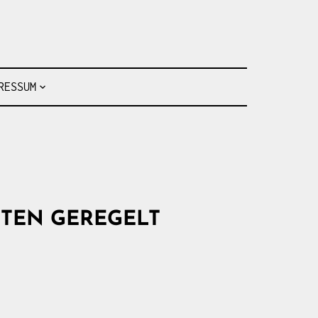
Fahrten- und Seesegler vom Baldeneysee
RESSUM
TEN GEREGELT