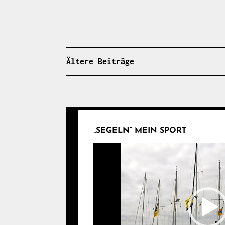
Ältere Beiträge
BEITRAGSNAVIGATIO
„SEGELN“ MEIN SPORT
Video-
Player