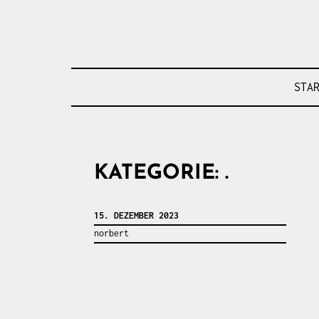
Skip
to
content
AGFS
STA
KATEGORIE:
.
15. DEZEMBER 2023
norbert