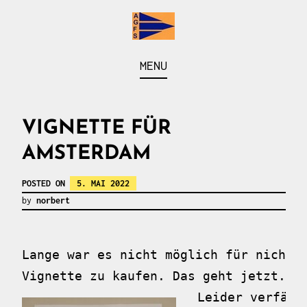
Skip
to
content
Arbeitsgemeinschaft der Fahrten- und Seesegler
AGFS
MENU
vom Baldeneysee
VIGNETTE FÜR
AMSTERDAM
POSTED ON
5. MAI 2022
by
norbert
Lange war es nicht möglich für nicht-N
Vignette zu kaufen. Das geht jetzt. 
Leider verfäll